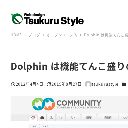
メ
イ
ン
コ
HOME
ブログ
オープンソース的
Dolphin は機能てん
ン
テ
ン
ツ
Dolphin は機能てんこ盛
へ
移
カ
2012年4月4日
2015年8月27日
tsukurustyle
動
投稿日
更新日
著
者